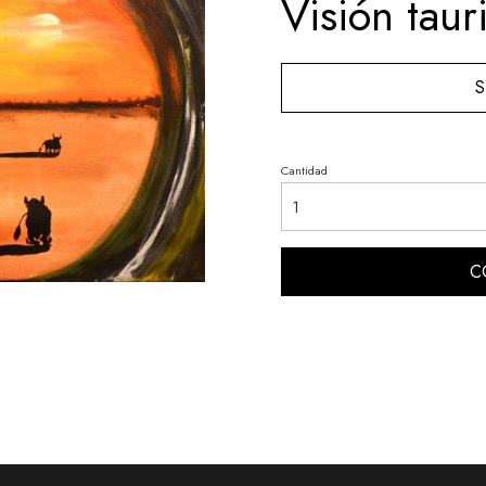
Visión taur
S
Cantidad
C