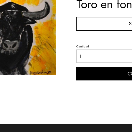
Toro en fon
S
Cantidad
C