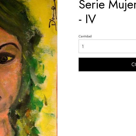
Serie Muje
- IV
Cantidad
C