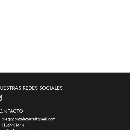
UESTRAS REDES SOCIALES
ONTACTO
diegogonzalezarts@gmail.com
1135901444