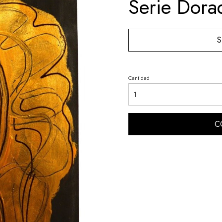
Serie Dora
S
Cantidad
C