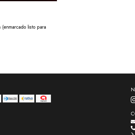
 (enmarcado listo para
N
C