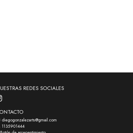
UESTRAS REDES SOCIALES
ONTACTO
diegogonzalezarts@gmail.com
1135901444
Botón de arrepentimiento