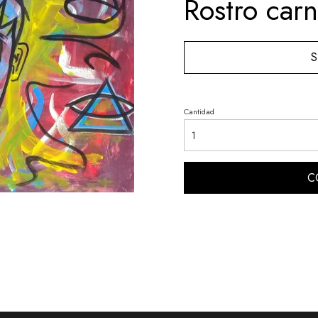
Rostro car
S
Cantidad
C