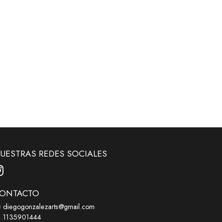
UESTRAS REDES SOCIALES
ONTACTO
diegogonzalezarts@gmail.com
1135901444