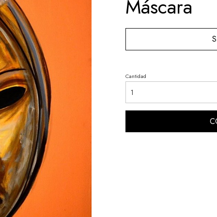
Máscara
S
Cantidad
C