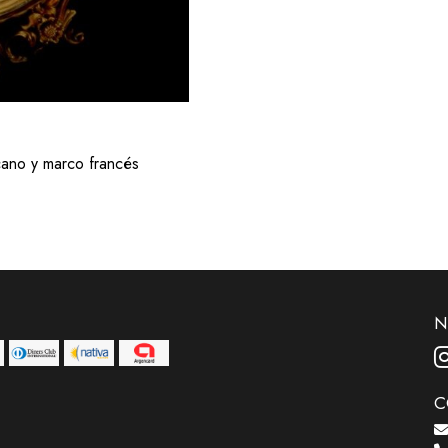
cano y marco francés
N
C