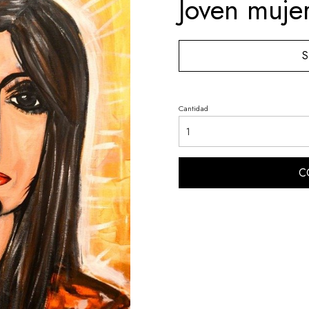
Joven muje
S
Cantidad
C