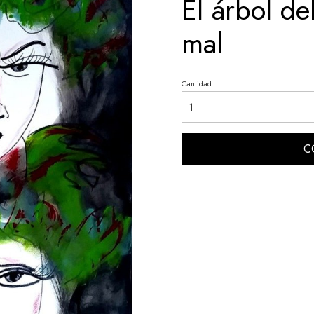
El árbol de
mal
Cantidad
C